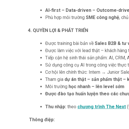
AI-first – Data-driven – Outcome-driv
Phù hợp môi trường
SME công nghệ
, ch
4. QUYỀN LỢI & PHÁT TRIỂN
Được training bài bản về
Sales B2B & tư 
Được làm việc với lead thật – khách hàng 
Tiếp cận hệ sinh thái sản phẩm: AI, CRM,
Sử dụng công cụ AI trong công việc thực 
Cơ hội lên chính thức: Intern → Junior 
Tham gia
dự án thật – sản phẩm thật – 
Môi trường
học nhanh – lên level sớm
Được đào tạo huấn luyện theo các chươ
Thu nhập:
theo
chương trình The Next
(
Thông điệp: