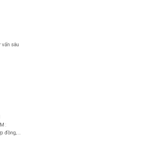
ư vấn sâu
M
M :
p đồng,….