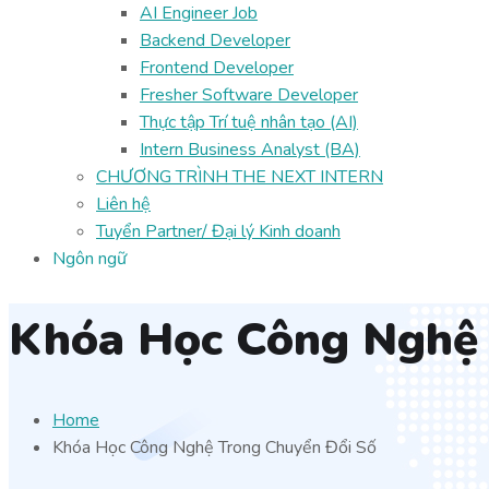
AI Engineer Job
Backend Developer
Frontend Developer
Fresher Software Developer
Thực tập Trí tuệ nhân tạo (AI)
Intern Business Analyst (BA)
CHƯƠNG TRÌNH THE NEXT INTERN
Liên hệ
Tuyển Partner/ Đại lý Kinh doanh
Ngôn ngữ
Khóa Học Công Nghệ 
Home
Khóa Học Công Nghệ Trong Chuyển Đổi Số