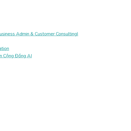
Business Admin & Customer Consulting)
ation
ển Cộng Đồng AI