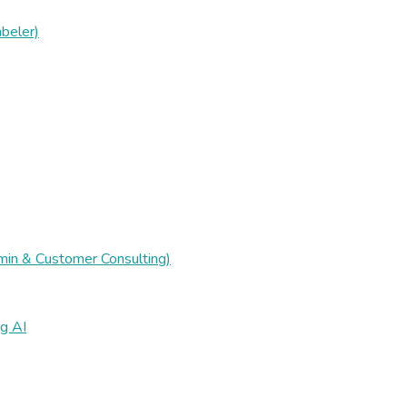
beler)
min & Customer Consulting)
g AI