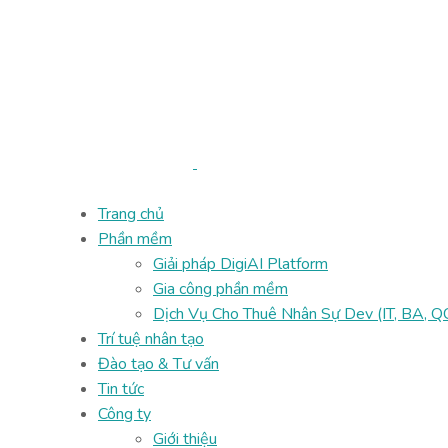
Trang chủ
Phần mềm
Giải pháp DigiAI Platform
Gia công phần mềm
Dịch Vụ Cho Thuê Nhân Sự Dev (IT, BA, QC
Trí tuệ nhân tạo
Đào tạo & Tư vấn
Tin tức
Công ty
Giới thiệu