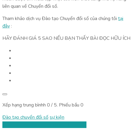
liên quan về Chuyển đổi số.
Tham khảo dịch vụ Đào tạo Chuyển đổi số của chúng tôi
tại
đây
:
HÃY ĐÁNH GIÁ 5 SAO NẾU BẠN THẤY BÀI ĐỌC HỮU ÍCH
Xếp hạng trung bìnhh
0
/ 5. Phiếu bầu
0
Đào tạo chuyển đổi số
sự kiện
Twitter
Facebook
Pinterest
LinkedIn