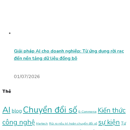
Giải pháp AI cho doanh nghiệp: Từ ứng dụng rời rạc
đến nền tảng dữ liệu đồng bộ
01/07/2026
Thẻ
Chuyển đổi số
AI
Kiến thức
blog
E-Commerce
sự kiện
công nghệ
Tư
Martech
Rủi ro nếu trì hoãn chuyển đổi số