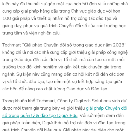
kiện này đã thu hút sự góp mặt của hơn 50 đơn vị là những nhà
cung cấp giải pháp hàng đầu trong lĩnh vực giáo dục với hơn
100 giải pháp và thiết bị nhằm hỗ trợ công tác đào tạo và
giảng dạy, phục vụ quá trình Chuyển đổi số của các trường học,
trung tâm và viện nghiên cứu.
Techmart “Giải pháp Chuyển đổi số trong giáo dục năm 2023”
không chỉ là nơi các nhà cung cấp giới thiệu giải pháp công nghệ
trong Giáo dục đến các đơn vị, tổ chức mà còn tạo ra một môi
trường trao đổi kinh nghiệm và gắn kết các chuyên gia trong
ngành. Sự kiện này cũng mang đến cơ hội kết nối đến các đơn
vị và tổ chức đào tạo, tạo nên một sự kết hợp sáng tạo giữa
các bên để nâng cao chất lượng Giáo dục và Đào tạo.
Trong khuôn khổ Techmart, Công ty Digitech Solutions vinh dự
được mời tham gia trưng bày và giới thiệu
giải pháp Chuyển đổi
số trong quản lý & đào tạo DigiAIEdu
. Với sứ mệnh đem đến
giải pháp toàn diện, DigiAIEdu hỗ trợ các đơn vị đào tạo trong
quá trình Chuyển đổi hiệu quả. Giải pháp này đại diện cho một