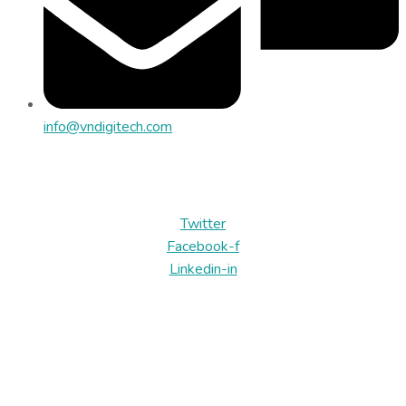
info@vndigitech.com
Địa chỉ: Tòa nhà SBI, Lô 6B, ĐS 03, CVPM Quang Trung, P.
Trung Mỹ Tây, TP.HCM
Twitter
Facebook-f
Linkedin-in