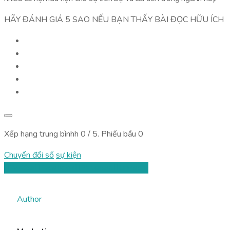
HÃY ĐÁNH GIÁ 5 SAO NẾU BẠN THẤY BÀI ĐỌC HỮU ÍCH
Xếp hạng trung bìnhh
0
/ 5. Phiếu bầu
0
Chuyển đổi số
sự kiện
Twitter
Facebook
Pinterest
LinkedIn
Author