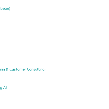
beler)
min & Customer Consulting)
g AI