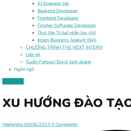
AI Engineer Job
Backend Developer
Frontend Developer
Fresher Software Developer
Thực tập Trí tuệ nhân tạo (AI)
Intern Business Analyst (BA)
CHƯƠNG TRÌNH THE NEXT INTERN
Liên hệ
Tuyển Partner/ Đại lý Kinh doanh
Ngôn ngữ
Công nghệ
XU HƯỚNG ĐÀO TẠO
Marketing
05/06/2023
0 Comments