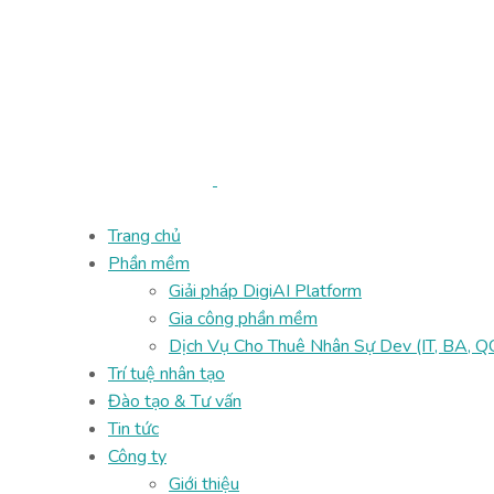
Trang chủ
Phần mềm
Giải pháp DigiAI Platform
Gia công phần mềm
Dịch Vụ Cho Thuê Nhân Sự Dev (IT, BA, QC
Trí tuệ nhân tạo
Đào tạo & Tư vấn
Tin tức
Công ty
Giới thiệu