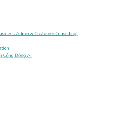
Business Admin & Customer Consulting)
ation
ển Cộng Đồng AI