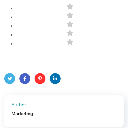
Twit
Face
Pint
Linke
ter
book
eres
dIn
Author
t
Marketing