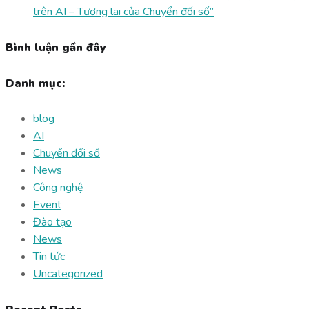
trên AI – Tương lai của Chuyển đối số”
Bình luận gần đây
Danh mục:
blog
AI
Chuyển đổi số
News
Công nghệ
Event
Đào tạo
News
Tin tức
Uncategorized