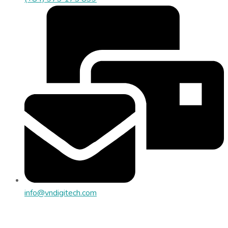
info@vndigitech.com
Địa chỉ: Tòa nhà SBI, Lô 6B, ĐS 03, CVPM Quang Trung, P.
Trung Mỹ Tây, TP.HCM