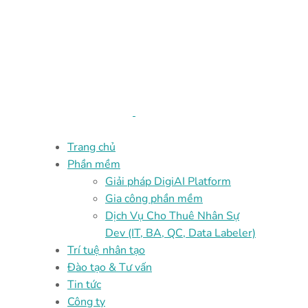
Trang chủ
Phần mềm
Giải pháp DigiAI Platform
Gia công phần mềm
Dịch Vụ Cho Thuê Nhân Sự
Dev (IT, BA, QC, Data Labeler)
Trí tuệ nhân tạo
Đào tạo & Tư vấn
Tin tức
Công ty